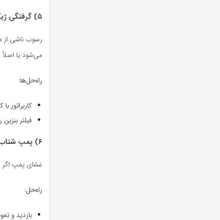
۵) گرفتگی ژیگلور سرد/مدار دور آرام (Idle Circuit)
رسوب ناشی از ما
می‌شود یا اصلاً
راه‌حل‌ها:
کاربراتور ب
فیلتر بنزین
۶) پمپ شتاب‌دهنده (Accelerator Pump) ضعیف یا پاره
غشای پمپ اگر خ
راه‌حل‌:
بازدید و تع