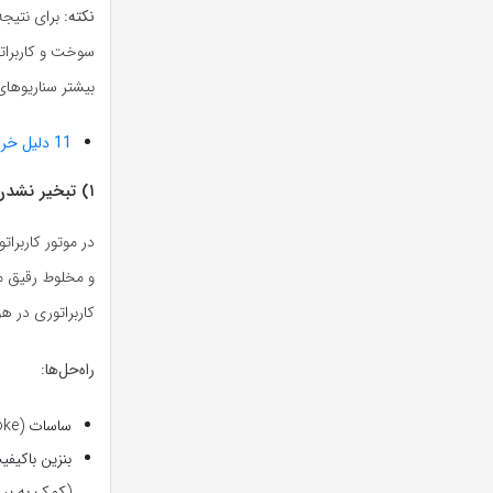
نکته:
برای نتیجه
سوخت و کاربراتو
بیشتر سناریوهای
11 دلیل خرابی بخاری ماشین + روش‌های رفع آن
۱) تبخیر نشدن بنزین در هوای سرد
در موتور کاربرا
و مخلوط رقیق می
کاربراتوری در 
راه‌حل‌ها:
ساسات (Choke) را به‌درستی فعال کنید تا مخلوط غنی‌تر شود.
بنزین باکیفی
(کمک به پیش