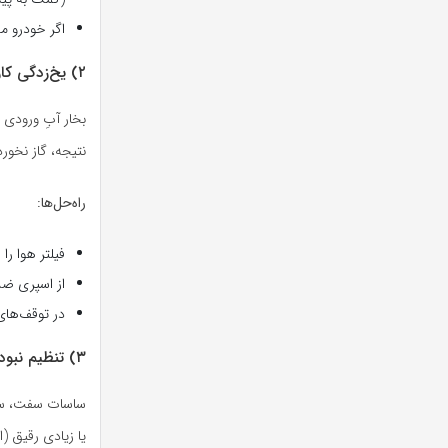
اگر خودرو مد
۲) یخ‌زدگی کاربراتور و تشکیل یخ روی ونچوری/پروانه‌ها
بخار آبِ ورودی م
نتیجه، گاز نخو
راه‌حل‌ها:
فیلتر هوا را
از اسپری ضدی
در توقف‌های 
۳) تنظیم نبودن یا گیرکردن ساسات (دستی یا خودکار)
ساسات سفت، سیم
یا زیادی رقیق 