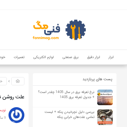
ابزار
ابزار دقیق
برق صنعتی
لوازم الکتریکی
تعمیرات
خود
پست های پربازدید
خو
نرخ تعرفه برق در سال 1405 چقدر است؟
علت روشن ن
+ جدول تعرفه برق 1405
نویس
بررسی دلیل نچرخیدن پنکه + لیست
تمامی علت‌های خرابی پنکه
9 ماه پیش
بازدید 376