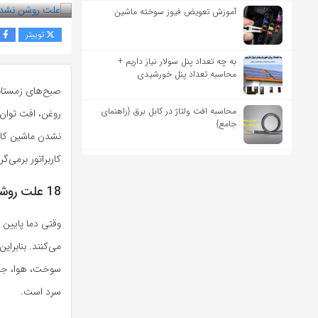
آموزش تعویض فیوز سوخته ماشین
توییتر
ف
به چه تعداد پنل سولار نیاز داریم +
محاسبه تعداد پنل خورشیدی
صبح‌های زمستان
محاسبه افت ولتاژ در کابل برق {راهنمای
روغن، افت توان 
جامع}
نشدن ماشین کار
کاربراتور برمی‌گ
18 علت روشن نشدن ماشین کاربراتوری در هوای سرد
وقتی دما پایین 
می‌کنند. بنابرا
سوخت، هوا، جرقه
سرد است.