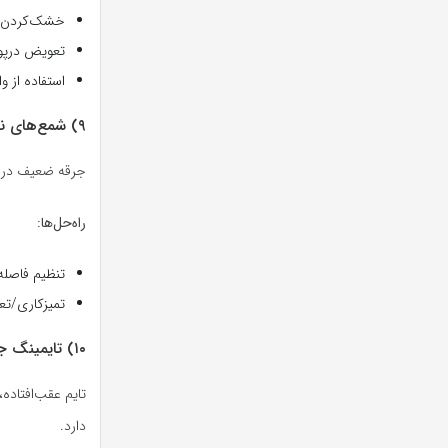
خشک‌کردن در
تعویض درپو
استفاده از و
۹) شمع‌های نامرغوب یا دوده‌زده
جرقه ضعیف در س
راه‌حل‌ها:
تنظیم فاصله
تمیزکاری/تع
۱۰) تایمینگ جرقه و آوانس خلأ/گِرانی
تایم عقب‌افتاده
دارد.