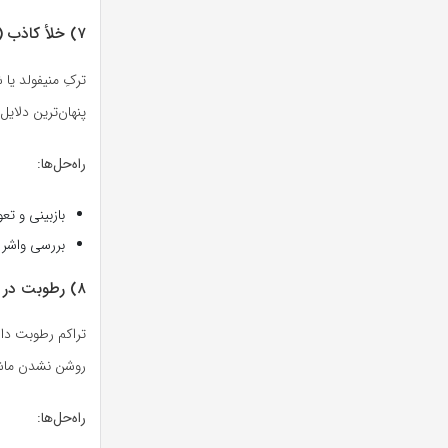
۷) خلأ کاذب (Vaccum Leak) در منیفولد و شیلنگ‌ها
ترکِ منیفولد یا
پنهان‌ترین دلا
راه‌حل‌ها:
بازبینی و ت
بررسی واشر ز
۸) رطوبت در درپوش دلکو، وایرها و سرشمع‌ها
تراکم رطوبت داخ
روشن نشدن ماشی
راه‌حل‌ها: