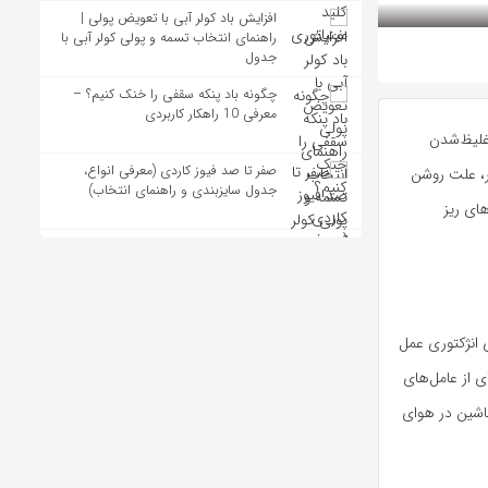
افزایش باد کولر آبی با تعویض پولی |
راهنمای انتخاب تسمه و پولی کولر آبی با
جدول
چگونه باد پنکه سقفی را خنک کنیم؟ –
معرفی 10 راهکار کاربردی
غلیظ‌شدن
صفر تا صد فیوز کاردی (معرفی انواع،
ر، علت روشن
جدول سایزبندی و راهنمای انتخاب)
ای ریز
 انژکتوری عمل
 از عامل‌های
اشین در هوای